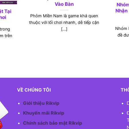
Vào Bàn
Nhóm
Nhận 
t Tại
Phỏm Miền Nam là game khá quen
hơi
thuộc với lối chơi nhanh, dễ tiếp cận
Nhóm k
trong
[...]
đề đư
m trên
VỀ CHÚNG TÔI
THÔ
Giới thiệu Rikvip
Khuyến mãi Rikvip
Đ
T
Chính sách bảo mật Rikvip