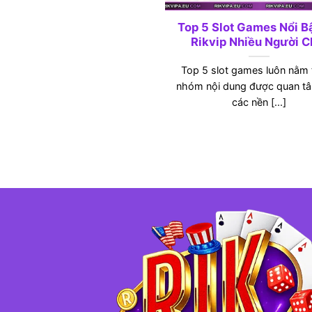
Top 5 Slot Games Nổi Bậ
Rikvip Nhiều Người C
Top 5 slot games luôn nằm 
nhóm nội dung được quan tâ
các nền [...]