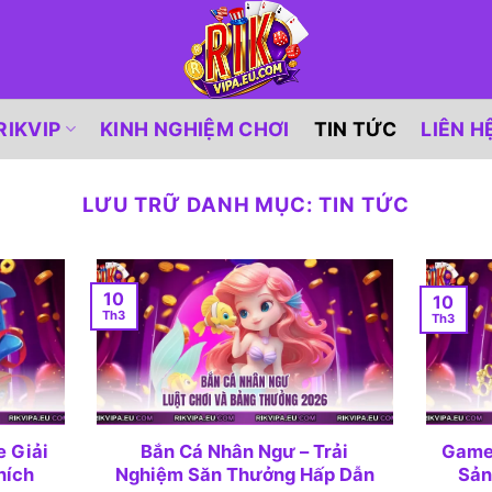
RIKVIP
KINH NGHIỆM CHƠI
TIN TỨC
LIÊN H
LƯU TRỮ DANH MỤC:
TIN TỨC
10
10
Th3
Th3
 Giải
Bắn Cá Nhân Ngư – Trải
Game 
hích
Nghiệm Săn Thưởng Hấp Dẫn
Sản