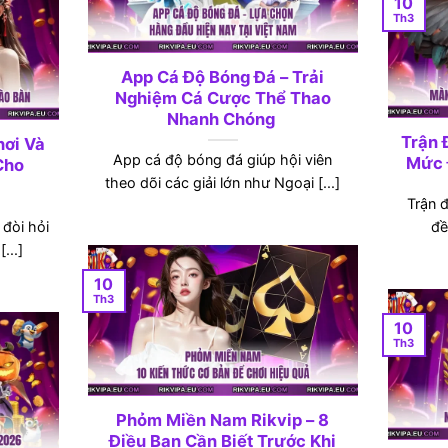
10
Th3
App Cá Độ Bóng Đá – Trải
Nghiệm Cá Cược Thể Thao
Nhanh Chóng
Trận 
hơi Và
App cá độ bóng đá giúp hội viên
Mức 
Cho
theo dõi các giải lớn như Ngoại [...]
Trận 
 đòi hỏi
đề
...]
10
Th3
10
Th3
Phỏm Miền Nam Rikvip – 8
Điều Bạn Cần Biết Trước Khi