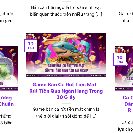
Bắn cá nhân ngư là trò săn sinh vật
ng được
Game b
biển quen thuộc trên nhiều trang [...]
am gia
như m
10
Th3
10
Th3
Game Bắn Cá Rút Tiền Mặt –
Rút Tiền Qua Ngân Hàng Trong
30 Giây
Hướng
Cá 
 Chuẩn
Dẫn
Game bắn cá rút tiền mặt chính là
R
 những
thế giới giải trí sôi động để [...]
Cá cư
hổ biến
lựa chọ