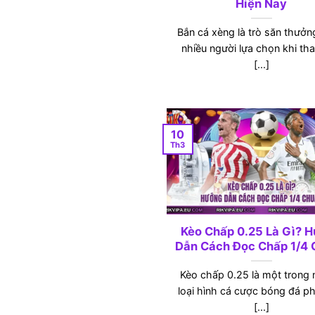
Hiện Nay
Bắn cá xèng là trò săn thưở
nhiều người lựa chọn khi th
[...]
10
Th3
Kèo Chấp 0.25 Là Gì? 
Dẫn Cách Đọc Chấp 1/4
Kèo chấp 0.25 là một trong
loại hình cá cược bóng đá p
[...]