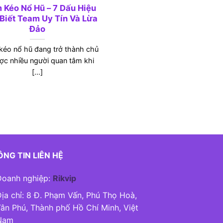
 Kéo Nổ Hũ – 7 Dấu Hiệu
Biết Team Uy Tín Và Lừa
Đảo
éo nổ hũ đang trở thành chủ
ợc nhiều người quan tâm khi
[...]
NG TIN LIÊN HỆ
Doanh nghiệp:
Rikvip
ịa chỉ: 8 Đ. Phạm Vấn, Phú Thọ Hoà,
ân Phú, Thành phố Hồ Chí Minh, Việt
Nam