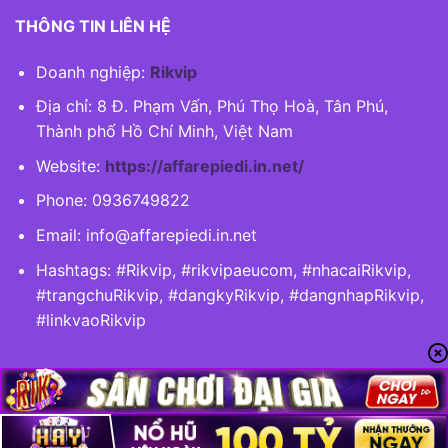
THÔNG TIN LIÊN HỆ
Doanh nghiệp:
Rikvip
Địa chỉ: 8 Đ. Phạm Vấn, Phú Thọ Hoà, Tân Phú,
Thành phố Hồ Chí Minh, Việt Nam
Website:
https://affarepiedi.in.net/
Phone:
0936749822
Email:
info@affarepiedi.in.net
Hashtags: #Rikvip, #rikvipaeucom, #nhacaiRikvip,
#trangchuRikvip, #dangkyRikvip, #dangnhapRikvip,
#linkvaoRikvip
Copyright 2026 ©
affarepiedi.in.net