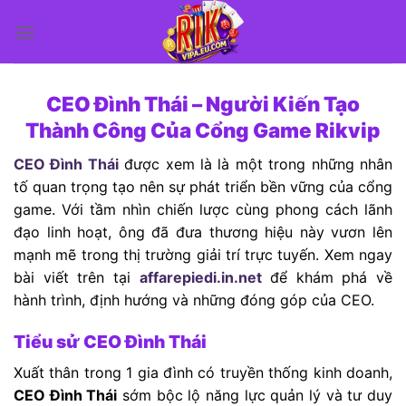
Bỏ
qua
nội
dung
CEO Đình Thái – Người Kiến Tạo
Thành Công Của Cổng Game Rikvip
CEO Đình Thái
được xem là là một trong những nhân
tố quan trọng tạo nên sự phát triển bền vững của cổng
game
. Với tầm nhìn chiến lược cùng phong cách lãnh
đạo linh hoạt, ông đã đưa thương hiệu này vươn lên
mạnh mẽ trong thị trường giải trí trực tuyến. Xem ngay
bài viết trên tại
affarepiedi.in.net
để khám phá về
hành trình, định hướng và những đóng góp của CEO.
Tiểu sử CEO Đình Thái
Xuất thân trong 1 gia đình có truyền thống kinh doanh,
CEO Đình Thái
sớm bộc lộ năng lực quản lý và tư duy