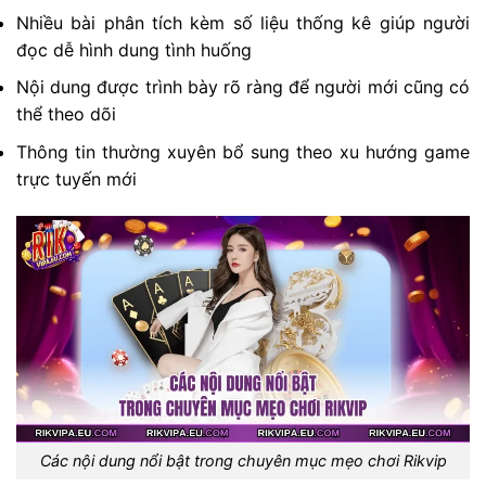
Nhiều bài phân tích kèm số liệu thống kê giúp người
đọc dễ hình dung tình huống
Nội dung được trình bày rõ ràng để người mới cũng có
thể theo dõi
Thông tin thường xuyên bổ sung theo xu hướng game
trực tuyến mới
Các nội dung nổi bật trong chuyên mục mẹo chơi Rikvip