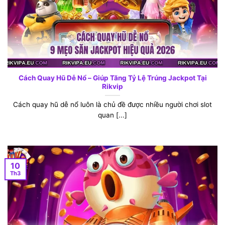
Cách Quay Hũ Dễ Nổ – Giúp Tăng Tỷ Lệ Trúng Jackpot Tại
Rikvip
Cách quay hũ dễ nổ luôn là chủ đề được nhiều người chơi slot
quan [...]
10
Th3