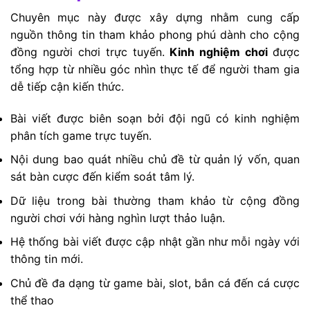
Chuyên mục này được xây dựng nhằm cung cấp
nguồn thông tin tham khảo phong phú dành cho cộng
đồng người chơi trực tuyến.
Kinh nghiệm chơi
được
tổng hợp từ nhiều góc nhìn thực tế để người tham gia
dễ tiếp cận kiến thức.
Bài viết được biên soạn bởi đội ngũ có kinh nghiệm
phân tích game trực tuyến.
Nội dung bao quát nhiều chủ đề từ quản lý vốn, quan
sát bàn cược đến kiểm soát tâm lý.
Dữ liệu trong bài thường tham khảo từ cộng đồng
người chơi với hàng nghìn lượt thảo luận.
Hệ thống bài viết được cập nhật gần như mỗi ngày với
thông tin mới.
Chủ đề đa dạng từ game bài, slot, bắn cá đến cá cược
thể thao