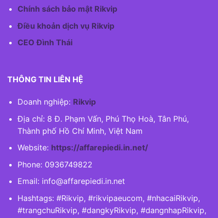
Chính sách bảo mật Rikvip
Điều khoản dịch vụ Rikvip
CEO Đình Thái
THÔNG TIN LIÊN HỆ
Doanh nghiệp:
Rikvip
Địa chỉ: 8 Đ. Phạm Vấn, Phú Thọ Hoà, Tân Phú,
Thành phố Hồ Chí Minh, Việt Nam
Website:
https://affarepiedi.in.net/
Phone:
0936749822
Email:
info@affarepiedi.in.net
Hashtags: #Rikvip, #rikvipaeucom, #nhacaiRikvip,
#trangchuRikvip, #dangkyRikvip, #dangnhapRikvip,