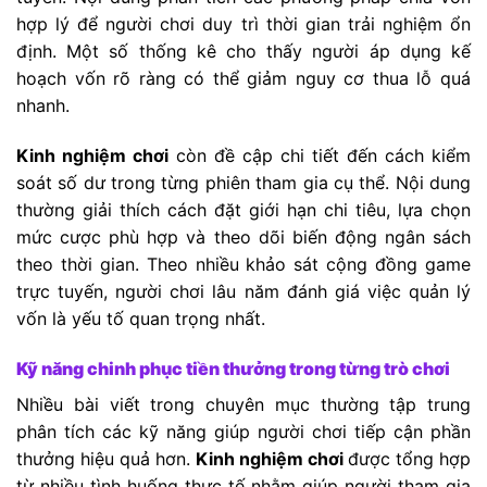
hợp lý để người chơi duy trì thời gian trải nghiệm ổn
định. Một số thống kê cho thấy người áp dụng kế
hoạch vốn rõ ràng có thể giảm nguy cơ thua lỗ quá
nhanh.
Kinh nghiệm chơi
còn đề cập chi tiết đến cách kiểm
soát số dư trong từng phiên tham gia cụ thể. Nội dung
thường giải thích cách đặt giới hạn chi tiêu, lựa chọn
mức cược phù hợp và theo dõi biến động ngân sách
theo thời gian. Theo nhiều khảo sát cộng đồng game
trực tuyến, người chơi lâu năm đánh giá việc quản lý
vốn là yếu tố quan trọng nhất.
Kỹ năng chinh phục tiền thưởng trong từng trò chơi
Nhiều bài viết trong chuyên mục thường tập trung
phân tích các kỹ năng giúp người chơi tiếp cận phần
thưởng hiệu quả hơn.
Kinh nghiệm chơi
được tổng hợp
từ nhiều tình huống thực tế nhằm giúp người tham gia