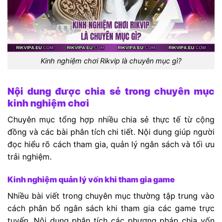
Kinh nghiệm chơi Rikvip là chuyên mục gì?
Nội dung được chia sẻ trong chuyên mục
kinh nghiệm chơi
Chuyên mục tổng hợp nhiều chia sẻ thực tế từ cộng
đồng và các bài phân tích chi tiết. Nội dung giúp người
đọc hiểu rõ cách tham gia, quản lý ngân sách và tối ưu
trải nghiệm.
Kinh nghiệm quản lý vốn khi tham gia game
Nhiều bài viết trong chuyên mục thường tập trung vào
cách phân bổ ngân sách khi tham gia các game trực
tuyến. Nội dung phân tích các phương pháp chia vốn