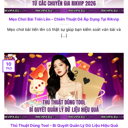
Mẹo Chơi Bài Tiến Lên – Chiến Thuật Dễ Áp Dụng Tại Rikvip
Mẹo chơi bài tiến lên có thật sự giúp bạn kiểm soát ván bài và
[...]
10
Th3
Thủ Thuật Dùng Tool – Bí Quyết Quản Lý Dữ Liệu Hiệu Quả