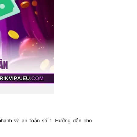
 nhanh và an toàn số 1. Hướng dẫn cho