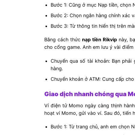
Bước 1: Cũng ở mục Nạp tiền, chọn 
Bước 2: Chọn ngân hàng chính xác v
Bước 3: Từ thông tin hiển thị trên mà
Bằng cách thức
nạp tiền Rikvip
này, bạ
cho cổng game. Anh em lưu ý vài điểm 
Chuyển qua số tài khoản: Bạn phải 
hàng.
Chuyển khoản ở ATM: Cung cấp cho 
Giao dịch nhanh chóng qua 
Ví điện tử Momo ngày càng thịnh hành
hoạt ví Momo, gửi vào ví. Sau đó, tiến
Bước 1: Từ trang chủ, anh em chọn N