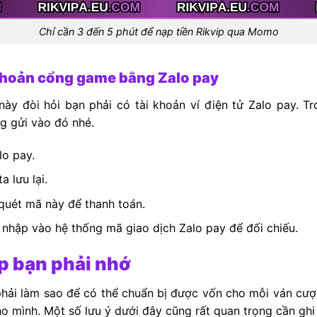
Chỉ cần 3 đến 5 phút để nạp tiền Rikvip qua Momo
khoản cổng game bằng Zalo pay
 đòi hỏi bạn phải có tài khoản ví điện tử Zalo pay. Tr
g gửi vào đó nhé.
lo pay.
 lưu lại.
quét mã này để thanh toán.
 nhập vào hệ thống mã giao dịch Zalo pay để đối chiếu.
ip bạn phải nhớ
 phải làm sao để có thể chuẩn bị được vốn cho mỗi ván cượ
ho mình. Một số lưu ý dưới đây cũng rất quan trọng cần ghi