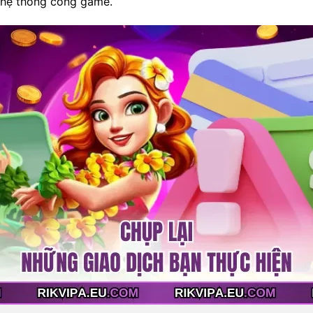
 hệ thống cổng game.