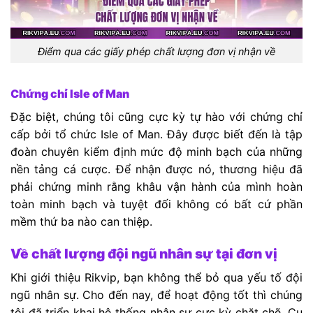
Điểm qua các giấy phép chất lượng đơn vị nhận về
Chứng chỉ Isle of Man
Đặc biệt, chúng tôi cũng cực kỳ tự hào với chứng chỉ
cấp bởi tổ chức Isle of Man. Đây được biết đến là tập
đoàn chuyên kiểm định mức độ minh bạch của những
nền tảng cá cược. Để nhận được nó, thương hiệu đã
phải chứng minh rằng khâu vận hành của mình hoàn
toàn minh bạch và tuyệt đối không có bất cứ phần
mềm thứ ba nào can thiệp.
Về chất lượng đội ngũ nhân sự tại đơn vị
Khi giới thiệu Rikvip, bạn không thể bỏ qua yếu tố đội
ngũ nhân sự. Cho đến nay, để hoạt động tốt thì chúng
tôi đã triển khai hệ thống nhân sự cực kỳ chặt chẽ. Cụ