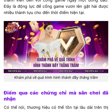
Đây là động lực để cổng game vươn lên gặt hái được
nhiều thành tựu cho đến thời điểm hiện tại.
Khám phá về quá trình hình thành đầy thăng trầm
Điểm qua các chứng chỉ mà sân chơi đã
nhận
Có thể nói, thương hiệu có thể tồn tại lâu dài trên thị