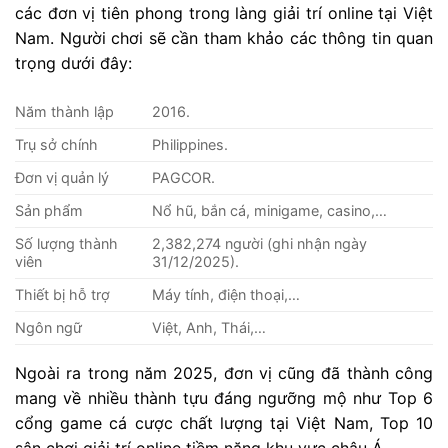
các đơn vị tiên phong trong làng giải trí online tại Việt
Nam. Người chơi sẽ cần tham khảo các thông tin quan
trọng dưới đây:
Năm thành lập
2016.
Trụ sở chính
Philippines.
Đơn vị quản lý
PAGCOR.
Sản phẩm
Nổ hũ, bắn cá, minigame, casino,…
Số lượng thành
2,382,274 người (ghi nhận ngày
viên
31/12/2025).
Thiết bị hỗ trợ
Máy tính, điện thoại,…
Ngôn ngữ
Việt, Anh, Thái,…
Ngoài ra trong năm 2025, đơn vị cũng đã thành công
mang về nhiều thành tựu đáng ngưỡng mộ như Top 6
cổng game cá cược chất lượng tại Việt Nam, Top 10